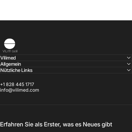
Vilimed
Vilimed
Allgemein
Nützliche Links
+1 828 445 1717
info@vilimed.com
Erfahren Sie als Erster, was es Neues gibt