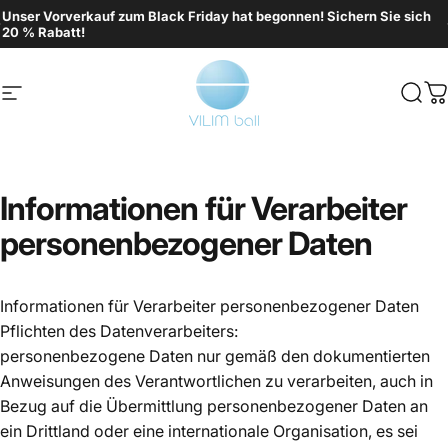
Direkt zum Inhalt
Pause Diashow
Unser Vorverkauf zum Black Friday hat begonnen! Sichern Sie sich
20 % Rabatt!
Seitennavigation
Vilimed
Such
W
Informationen
für
Verarbeiter
personenbezogener
Daten
Informationen für Verarbeiter personenbezogener Daten
Pflichten des Datenverarbeiters:
personenbezogene Daten nur gemäß den dokumentierten
Anweisungen des Verantwortlichen zu verarbeiten, auch in
Bezug auf die Übermittlung personenbezogener Daten an
ein Drittland oder eine internationale Organisation, es sei