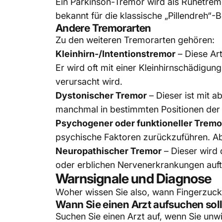
Ein
Parkinson-Tremor
wird als Ruhetremo
bekannt für die klassische „Pillendreh“
Andere Tremorarten
Zu den weiteren Tremorarten gehören:
Kleinhirn-/Intentionstremor
– Diese Ar
Er wird oft mit einer Kleinhirnschädigun
verursacht wird.
Dystonischer Tremor
– Dieser ist mit
manchmal in bestimmten Positionen der
Psychogener oder funktioneller Tremo
psychische Faktoren zurückzuführen. Abl
Neuropathischer Tremor
– Dieser wird
oder erblichen Nervenerkrankungen auft
Warnsignale und Diagnose
Woher wissen Sie also, wann Fingerzuck
Wann Sie einen Arzt aufsuchen sol
Suchen Sie einen Arzt auf, wenn Sie unw