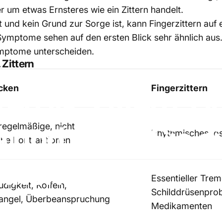
 um etwas Ernsteres wie ein Zittern handelt.
nd kein Grund zur Sorge ist, kann Fingerzittern auf 
ymptome sehen auf den ersten Blick sehr ähnlich aus.
ymptome unterscheiden.
 Zittern
cken
Fingerzittern
ken
vs.
Zittern:
Ur
e
und
wann
Sie
s
regelmäßige, nicht
Rhythmisches, os
he Kontraktionen
llten
Essentieller Trem
digkeit, Koffein,
Schilddrüsenpro
angel, Überbeanspruchung
Medikamenten