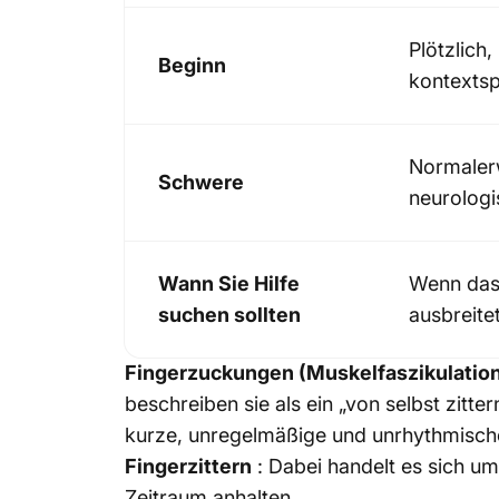
Plötzlich,
Beginn
kontextsp
Normalerw
Schwere
neurologi
Wann Sie Hilfe
Wenn das 
suchen sollten
ausbreite
Fingerzuckungen (Muskelfaszikulatio
beschreiben sie als ein „von selbst zitte
kurze, unregelmäßige und unrhythmisch
Fingerzittern
:
Dabei handelt es sich u
Zeitraum anhalten.