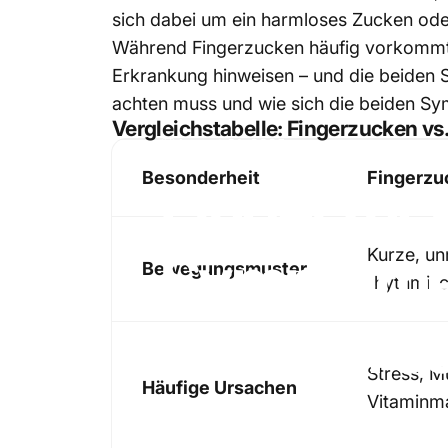
sich dabei um ein harmloses Zucken oder
Während Fingerzucken häufig vorkommt u
Erkrankung hinweisen – und die beiden S
achten muss und wie sich die beiden S
Vergleichstabelle: Fingerzucken vs.
August 31, 2025
Besonderheit
Fingerzu
Fingerzuc
Symptom
Kurze, un
Bewegungsmuster
rhythmisc
machen
so
Stress, Mü
Häufige Ursachen
Vitaminm