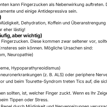
en kann Fingerzucken als Nebenwirkung auftreten. Di
mente und einige Antidepressiva sein.
)
, Müdigkeit, Dehydration, Koffein und Überanstrengun
r eher lästig!
fig, aber wichtig)
r Fingerzucken. Diese kommen zwar seltener vor, soll
Ernsteres sein können. Mögliche Ursachen sind:
om, Neuropathie)
leme, Hypoparathyreoidismus)
oneuronerkrankungen (z. B. ALS) oder periphere Nerv
or und beim Tourette-Syndrom treten Tics auf, die si
en sollten, ist, welcher Finger zuckt. Wenn es Ihr Zeige
eim Tippen oder Stress.
r Regel durch Müdigkeit und Nervenreizungen verursac