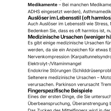
Medikamente
–
Bei manchen Medikament
ADHS eingesetzt werden), Asthmamedika
Auslöser im Lebensstil (oft harmlos
Auch Auslöser im Lebensstil wie Stress
Bedenken Sie, dass es oft harmlos ist, nu
Medizinische Ursachen (weniger häu
Es gibt einige medizinische Ursachen fü
werden, da sie ein Anzeichen für etwas 
Nervenkompression (Karpaltunnelsyndr
Elektrolyt-/Vitaminmangel
Endokrine Störungen (Schilddrüsenprob
Seltenere medizinische Ursachen – Mot
verursachen. Parkinson verursacht Trem
Fingerspezifische Beispiele
Eines der ersten Dinge, die Sie untersuch
Überbeanspruchung, Überanstrengung b
Das Zucken des Mittelfingers wird in de