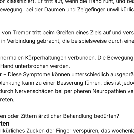
r klassifiziert. Er tritt auf, wenn die Hand ruht, und b
-Bewegung, bei der Daumen und Zeigefinger unwillkürli
t von Tremor tritt beim Greifen eines Ziels auf und v
g in Verbindung gebracht, die beispielsweise durch ei
 abnormalen Körperhaltungen verbunden. Die Bewegun
 Hand unterbrochen werden.
r
– Diese Symptome können unterschiedlich ausgeprägt
enkung kann zu einer Besserung führen, dies ist jedoc
 durch Nervenschäden bei peripheren Neuropathien veru
reten.
en oder Zittern ärztlicher Behandlung bedürfen?
lten
illkürliches Zucken der Finger verspüren, das wochenl