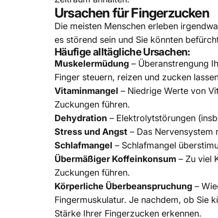
Ursachen für Fingerzucken
Die meisten Menschen erleben irgendwann
es störend sein und Sie könnten befürcht
Häufige alltägliche Ursachen:
Muskelermüdung
–
Überanstrengung Ihr
Finger steuern, reizen und zucken lassen
Vitaminmangel
–
Niedrige Werte von Vi
Zuckungen führen.
Dehydration
–
Elektrolytstörungen (in
Stress und Angst
–
Das Nervensystem re
Schlafmangel
–
Schlafmangel überstimu
Übermäßiger Koffeinkonsum
–
Zu viel
Zuckungen führen.
Körperliche Überbeanspruchung
–
Wie
Fingermuskulatur. Je nachdem, ob Sie kü
Stärke Ihrer Fingerzucken erkennen.